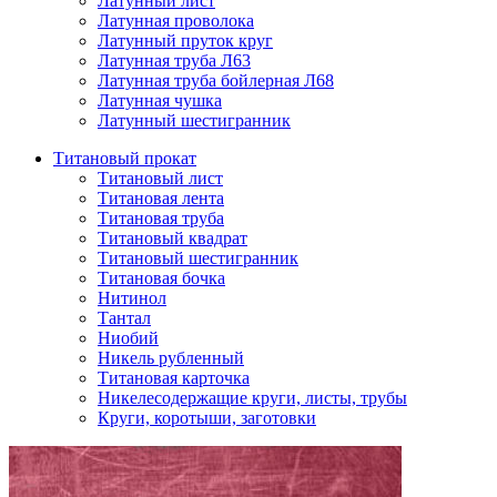
Латунный лист
Латунная проволока
Латунный пруток круг
Латунная труба Л63
Латунная труба бойлерная Л68
Латунная чушка
Латунный шестигранник
Титановый прокат
Титановый лист
Титановая лента
Титановая труба
Титановый квадрат
Титановый шестигранник
Титановая бочка
Нитинол
Тантал
Ниобий
Никель рубленный
Титановая карточка
Никелесодержащие круги, листы, трубы
Круги, коротыши, заготовки