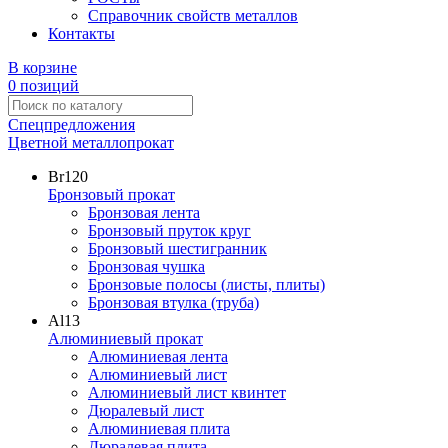
Справочник свойств металлов
Контакты
В корзине
0 позиций
Спецпредложения
Цветной металлопрокат
Br
120
Бронзовый прокат
Бронзовая лента
Бронзовый пруток круг
Бронзовый шестигранник
Бронзовая чушка
Бронзовые полосы (листы, плиты)
Бронзовая втулка (труба)
Al
13
Алюминиевый прокат
Алюминиевая лента
Алюминиевый лист
Алюминиевый лист квинтет
Дюралевый лист
Алюминиевая плита
Дюралевая плита