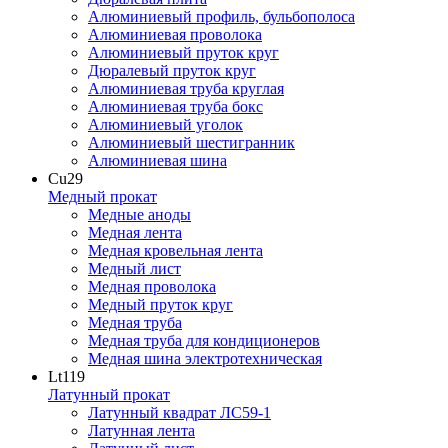
Алюминиевый профиль, бульбополоса
Алюминиевая проволока
Алюминиевый пруток круг
Дюралевый пруток круг
Алюминиевая труба круглая
Алюминиевая труба бокс
Алюминиевый уголок
Алюминиевый шестигранник
Алюминиевая шина
Cu
29
Медный прокат
Медные аноды
Медная лента
Медная кровельная лента
Медный лист
Медная проволока
Медный пруток круг
Медная труба
Медная труба для кондиционеров
Медная шина электротехническая
Lt
119
Латунный прокат
Латунный квадрат ЛС59-1
Латунная лента