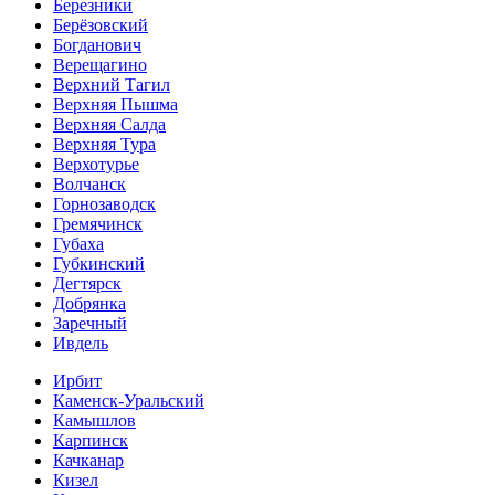
Березники
Берёзовский
Богданович
Верещагино
Верхний Тагил
Верхняя Пышма
Верхняя Салда
Верхняя Тура
Верхотурье
Волчанск
Горнозаводск
Гремячинск
Губаха
Губкинский
Дегтярск
Добрянка
Заречный
Ивдель
Ирбит
Каменск-Уральский
Камышлов
Карпинск
Качканар
Кизел