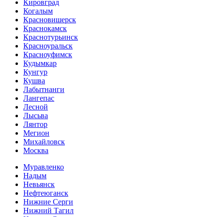
Кировград
Когалым
Красновишерск
Краснокамск
Краснотурьинск
Красноуральск
Красноуфимск
Кудымкар
Кунгур
Кушва
Лабытнанги
Лангепас
Лесной
Лысьва
Лянтор
Мегион
Михайловск
Москва
Муравленко
Надым
Невьянск
Нефтеюганск
Нижние Серги
Нижний Тагил