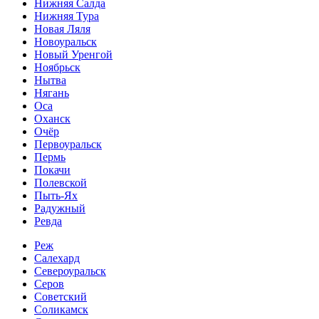
Нижняя Салда
Нижняя Тура
Новая Ляля
Новоуральск
Новый Уренгой
Ноябрьск
Нытва
Нягань
Оса
Оханск
Очёр
Первоуральск
Пермь
Покачи
Полевской
Пыть-Ях
Радужный
Ревда
Реж
Салехард
Североуральск
Серов
Советский
Соликамск