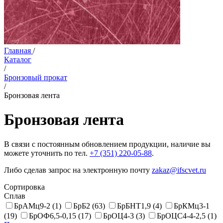
Главная
/
Каталог
/
Бронзовый прокат
/
Бронзовая лента
Бронзовая лента
В связи с постоянным обновлением продукции, наличие вы
можете уточнить по тел.
+7 (351) 220-05-88
.
Либо сделав запрос на электронную почту
zakaz@ifscvet.ru
Сортировка
Сплав
БрАМц9-2
(1)
БрБ2
(63)
БрБНТ1,9
(4)
БрКМц3-1
(19)
БрОФ6,5-0,15
(17)
БрОЦ4-3
(3)
БрОЦС4-4-2,5
(1)