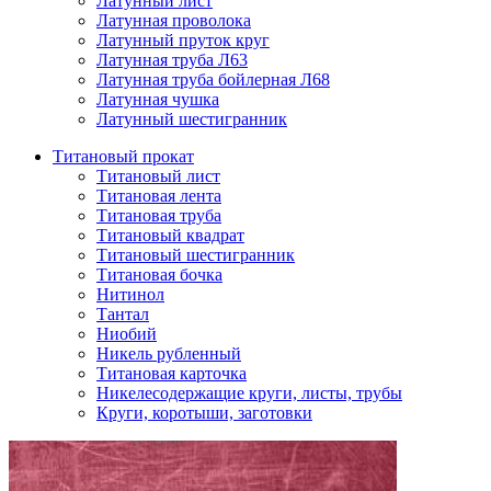
Латунный лист
Латунная проволока
Латунный пруток круг
Латунная труба Л63
Латунная труба бойлерная Л68
Латунная чушка
Латунный шестигранник
Титановый прокат
Титановый лист
Титановая лента
Титановая труба
Титановый квадрат
Титановый шестигранник
Титановая бочка
Нитинол
Тантал
Ниобий
Никель рубленный
Титановая карточка
Никелесодержащие круги, листы, трубы
Круги, коротыши, заготовки