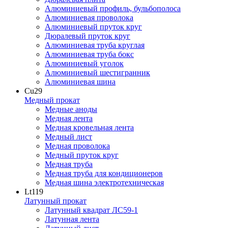
Алюминиевый профиль, бульбополоса
Алюминиевая проволока
Алюминиевый пруток круг
Дюралевый пруток круг
Алюминиевая труба круглая
Алюминиевая труба бокс
Алюминиевый уголок
Алюминиевый шестигранник
Алюминиевая шина
Cu
29
Медный прокат
Медные аноды
Медная лента
Медная кровельная лента
Медный лист
Медная проволока
Медный пруток круг
Медная труба
Медная труба для кондиционеров
Медная шина электротехническая
Lt
119
Латунный прокат
Латунный квадрат ЛС59-1
Латунная лента