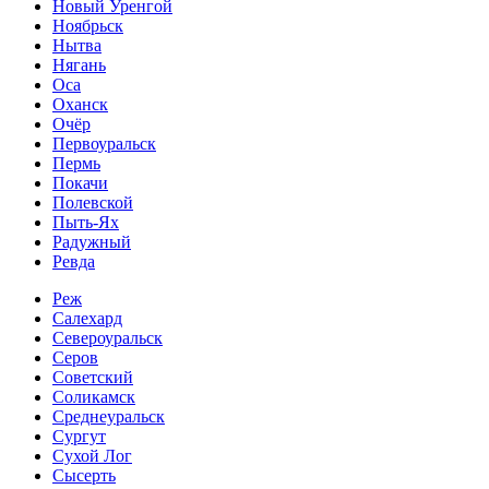
Новый Уренгой
Ноябрьск
Нытва
Нягань
Оса
Оханск
Очёр
Первоуральск
Пермь
Покачи
Полевской
Пыть-Ях
Радужный
Ревда
Реж
Салехард
Североуральск
Серов
Советский
Соликамск
Среднеуральск
Сургут
Сухой Лог
Сысерть