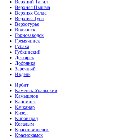
Верхний Тагил
Верхняя Пышма
Верхняя Салда
Верхняя Тура
Верхотурье
Волчанск
Горнозаводск
Гремячинск
Губаха
Губкинский
Дегтярск
Добрянка
Заречный
Ивдель
Ирбит
Каменск-Уральский
Камышлов
Карпинск
Качканар
Кизел
Кировград
Когалым
Красновишерск
Краснокамск