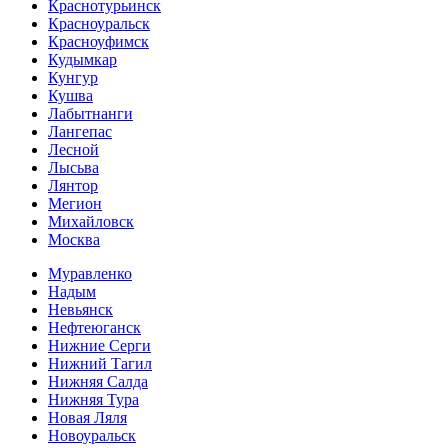
Краснотурьинск
Красноуральск
Красноуфимск
Кудымкар
Кунгур
Кушва
Лабытнанги
Лангепас
Лесной
Лысьва
Лянтор
Мегион
Михайловск
Москва
Муравленко
Надым
Невьянск
Нефтеюганск
Нижние Серги
Нижний Тагил
Нижняя Салда
Нижняя Тура
Новая Ляля
Новоуральск