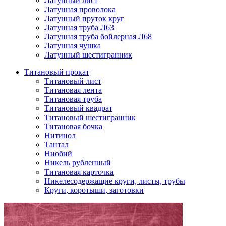
Латунный лист
Латунная проволока
Латунный пруток круг
Латунная труба Л63
Латунная труба бойлерная Л68
Латунная чушка
Латунный шестигранник
Титановый прокат
Титановый лист
Титановая лента
Титановая труба
Титановый квадрат
Титановый шестигранник
Титановая бочка
Нитинол
Тантал
Ниобий
Никель рубленный
Титановая карточка
Никелесодержащие круги, листы, трубы
Круги, коротыши, заготовки