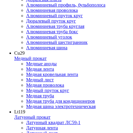
Алюминиевый профиль, бульбополоса
Алюминиевая проволока
Алюминиевый пруток круг
Дюралевый пруток круг
Алюминиевая труба круглая
Алюминиевая труба бокс
Алюминиевый уголок
Алюминиевый шестигранник
Алюминиевая шина
Cu
29
Медный прокат
Медные аноды
Медная лента
Медная кровельная лента
Медный лист
Медная проволока
Медный пруток круг
Медная труба
Медная труба для кондиционеров
Медная шина электротехническая
Lt
119
Латунный прокат
Латунный квадрат ЛС59-1
Латунная лента