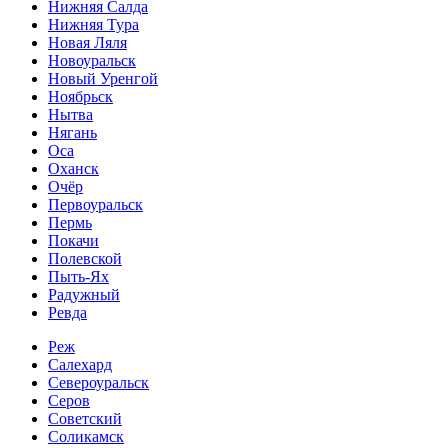
Нижняя Салда
Нижняя Тура
Новая Ляля
Новоуральск
Новый Уренгой
Ноябрьск
Нытва
Нягань
Оса
Оханск
Очёр
Первоуральск
Пермь
Покачи
Полевской
Пыть-Ях
Радужный
Ревда
Реж
Салехард
Североуральск
Серов
Советский
Соликамск