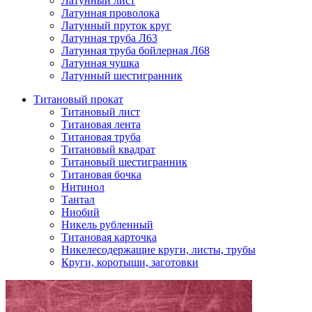
Латунный лист
Латунная проволока
Латунный пруток круг
Латунная труба Л63
Латунная труба бойлерная Л68
Латунная чушка
Латунный шестигранник
Титановый прокат
Титановый лист
Титановая лента
Титановая труба
Титановый квадрат
Титановый шестигранник
Титановая бочка
Нитинол
Тантал
Ниобий
Никель рубленный
Титановая карточка
Никелесодержащие круги, листы, трубы
Круги, коротыши, заготовки