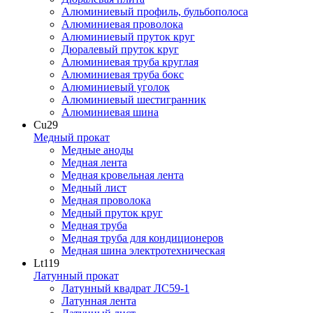
Алюминиевый профиль, бульбополоса
Алюминиевая проволока
Алюминиевый пруток круг
Дюралевый пруток круг
Алюминиевая труба круглая
Алюминиевая труба бокс
Алюминиевый уголок
Алюминиевый шестигранник
Алюминиевая шина
Cu
29
Медный прокат
Медные аноды
Медная лента
Медная кровельная лента
Медный лист
Медная проволока
Медный пруток круг
Медная труба
Медная труба для кондиционеров
Медная шина электротехническая
Lt
119
Латунный прокат
Латунный квадрат ЛС59-1
Латунная лента