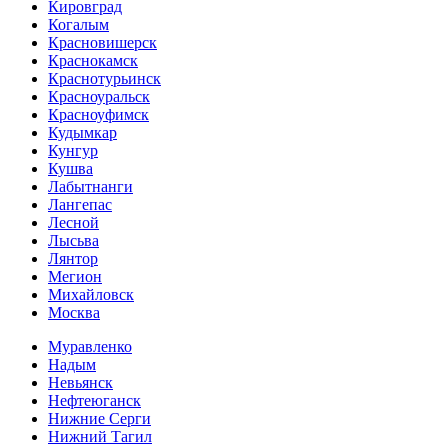
Кировград
Когалым
Красновишерск
Краснокамск
Краснотурьинск
Красноуральск
Красноуфимск
Кудымкар
Кунгур
Кушва
Лабытнанги
Лангепас
Лесной
Лысьва
Лянтор
Мегион
Михайловск
Москва
Муравленко
Надым
Невьянск
Нефтеюганск
Нижние Серги
Нижний Тагил