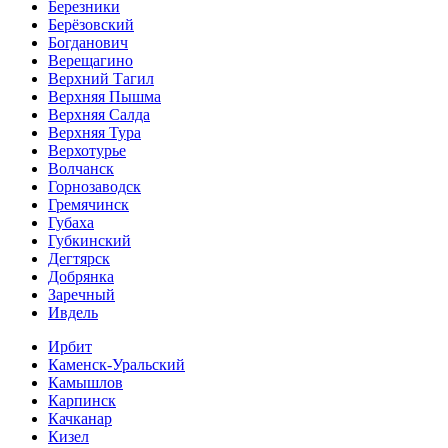
Березники
Берёзовский
Богданович
Верещагино
Верхний Тагил
Верхняя Пышма
Верхняя Салда
Верхняя Тура
Верхотурье
Волчанск
Горнозаводск
Гремячинск
Губаха
Губкинский
Дегтярск
Добрянка
Заречный
Ивдель
Ирбит
Каменск-Уральский
Камышлов
Карпинск
Качканар
Кизел