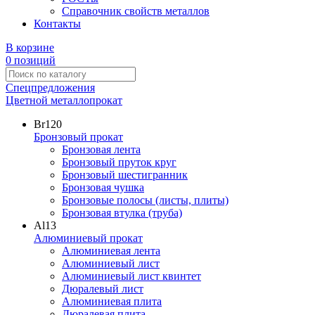
Справочник свойств металлов
Контакты
В корзине
0 позиций
Спецпредложения
Цветной металлопрокат
Br
120
Бронзовый прокат
Бронзовая лента
Бронзовый пруток круг
Бронзовый шестигранник
Бронзовая чушка
Бронзовые полосы (листы, плиты)
Бронзовая втулка (труба)
Al
13
Алюминиевый прокат
Алюминиевая лента
Алюминиевый лист
Алюминиевый лист квинтет
Дюралевый лист
Алюминиевая плита
Дюралевая плита