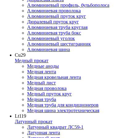
Алюминиевый профиль, бульбополоса
Алюминиевая проволока
Алюминиевый пруток круг
Дюралевый пруток круг
Алюминиевая труба круглая
Алюминиевая труба бокс
Алюминиевый уголок
Алюминиевый шестигранник
Алюминиевая шина
Cu
29
Медный прокат
Медные аноды
Медная лента
Медная кровельная лента
Медный лист
Медная проволока
Медный пруток круг
Медная труба
Медная труба для кондиционеров
Медная шина электротехническая
Lt
119
Латунный прокат
Латунный квадрат ЛС59-1
Латунная лента