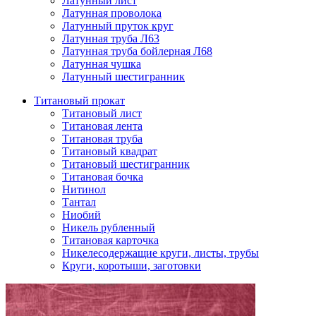
Латунный лист
Латунная проволока
Латунный пруток круг
Латунная труба Л63
Латунная труба бойлерная Л68
Латунная чушка
Латунный шестигранник
Титановый прокат
Титановый лист
Титановая лента
Титановая труба
Титановый квадрат
Титановый шестигранник
Титановая бочка
Нитинол
Тантал
Ниобий
Никель рубленный
Титановая карточка
Никелесодержащие круги, листы, трубы
Круги, коротыши, заготовки