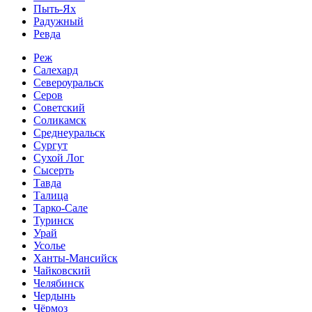
Пыть-Ях
Радужный
Ревда
Реж
Салехард
Североуральск
Серов
Советский
Соликамск
Среднеуральск
Сургут
Сухой Лог
Сысерть
Тавда
Талица
Тарко-Сале
Туринск
Урай
Усолье
Ханты-Мансийск
Чайковский
Челябинск
Чердынь
Чёрмоз