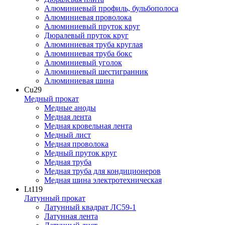
Алюминиевый профиль, бульбополоса
Алюминиевая проволока
Алюминиевый пруток круг
Дюралевый пруток круг
Алюминиевая труба круглая
Алюминиевая труба бокс
Алюминиевый уголок
Алюминиевый шестигранник
Алюминиевая шина
Cu
29
Медный прокат
Медные аноды
Медная лента
Медная кровельная лента
Медный лист
Медная проволока
Медный пруток круг
Медная труба
Медная труба для кондиционеров
Медная шина электротехническая
Lt
119
Латунный прокат
Латунный квадрат ЛС59-1
Латунная лента