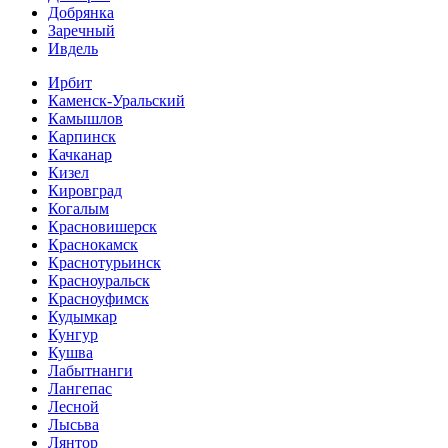
Добрянка
Заречный
Ивдель
Ирбит
Каменск-Уральский
Камышлов
Карпинск
Качканар
Кизел
Кировград
Когалым
Красновишерск
Краснокамск
Краснотурьинск
Красноуральск
Красноуфимск
Кудымкар
Кунгур
Кушва
Лабытнанги
Лангепас
Лесной
Лысьва
Лянтор