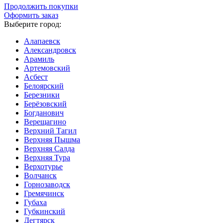
Продолжить покупки
Оформить заказ
Выберите город:
Алапаевск
Александровск
Арамиль
Артемовский
Асбест
Белоярский
Березники
Берёзовский
Богданович
Верещагино
Верхний Тагил
Верхняя Пышма
Верхняя Салда
Верхняя Тура
Верхотурье
Волчанск
Горнозаводск
Гремячинск
Губаха
Губкинский
Дегтярск