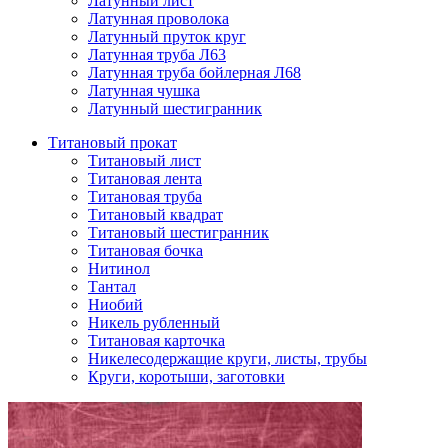
Латунный лист
Латунная проволока
Латунный пруток круг
Латунная труба Л63
Латунная труба бойлерная Л68
Латунная чушка
Латунный шестигранник
Титановый прокат
Титановый лист
Титановая лента
Титановая труба
Титановый квадрат
Титановый шестигранник
Титановая бочка
Нитинол
Тантал
Ниобий
Никель рубленный
Титановая карточка
Никелесодержащие круги, листы, трубы
Круги, коротыши, заготовки