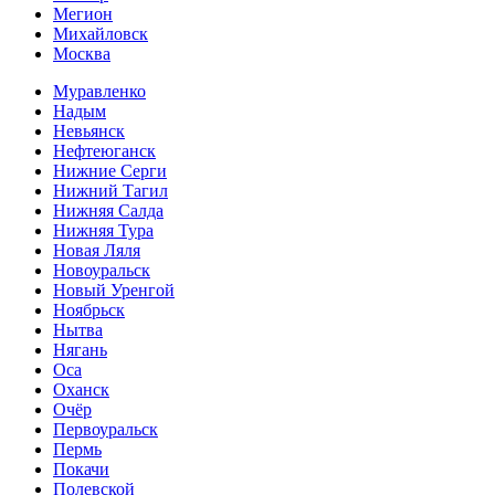
Мегион
Михайловск
Москва
Муравленко
Надым
Невьянск
Нефтеюганск
Нижние Серги
Нижний Тагил
Нижняя Салда
Нижняя Тура
Новая Ляля
Новоуральск
Новый Уренгой
Ноябрьск
Нытва
Нягань
Оса
Оханск
Очёр
Первоуральск
Пермь
Покачи
Полевской