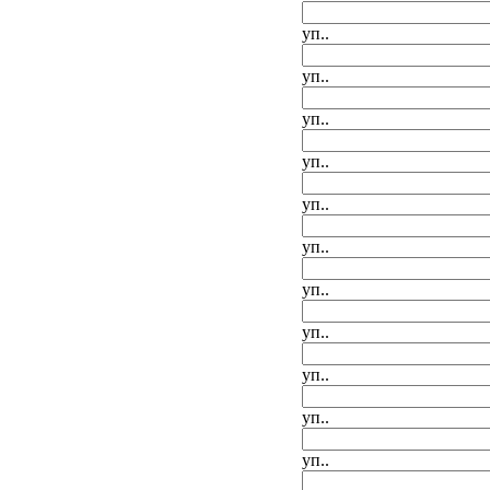
уп..
уп..
уп..
уп..
уп..
уп..
уп..
уп..
уп..
уп..
уп..