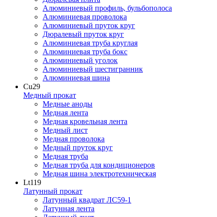
Алюминиевый профиль, бульбополоса
Алюминиевая проволока
Алюминиевый пруток круг
Дюралевый пруток круг
Алюминиевая труба круглая
Алюминиевая труба бокс
Алюминиевый уголок
Алюминиевый шестигранник
Алюминиевая шина
Cu
29
Медный прокат
Медные аноды
Медная лента
Медная кровельная лента
Медный лист
Медная проволока
Медный пруток круг
Медная труба
Медная труба для кондиционеров
Медная шина электротехническая
Lt
119
Латунный прокат
Латунный квадрат ЛС59-1
Латунная лента