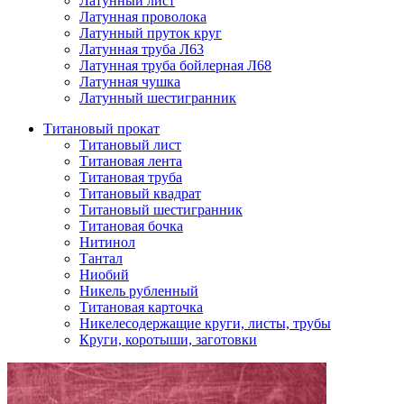
Латунный лист
Латунная проволока
Латунный пруток круг
Латунная труба Л63
Латунная труба бойлерная Л68
Латунная чушка
Латунный шестигранник
Титановый прокат
Титановый лист
Титановая лента
Титановая труба
Титановый квадрат
Титановый шестигранник
Титановая бочка
Нитинол
Тантал
Ниобий
Никель рубленный
Титановая карточка
Никелесодержащие круги, листы, трубы
Круги, коротыши, заготовки