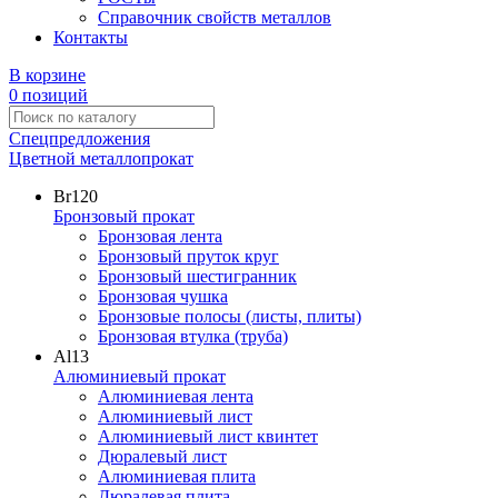
Справочник свойств металлов
Контакты
В корзине
0 позиций
Спецпредложения
Цветной металлопрокат
Br
120
Бронзовый прокат
Бронзовая лента
Бронзовый пруток круг
Бронзовый шестигранник
Бронзовая чушка
Бронзовые полосы (листы, плиты)
Бронзовая втулка (труба)
Al
13
Алюминиевый прокат
Алюминиевая лента
Алюминиевый лист
Алюминиевый лист квинтет
Дюралевый лист
Алюминиевая плита
Дюралевая плита