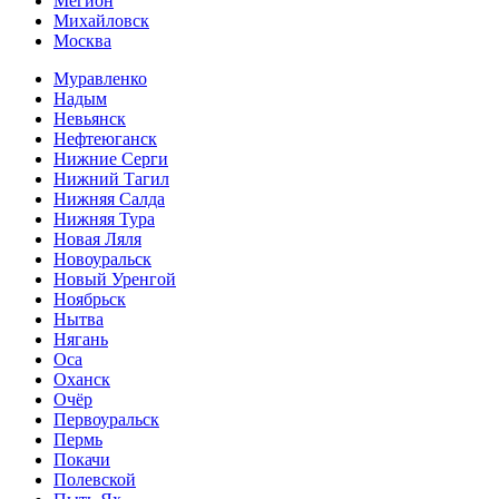
Мегион
Михайловск
Москва
Муравленко
Надым
Невьянск
Нефтеюганск
Нижние Серги
Нижний Тагил
Нижняя Салда
Нижняя Тура
Новая Ляля
Новоуральск
Новый Уренгой
Ноябрьск
Нытва
Нягань
Оса
Оханск
Очёр
Первоуральск
Пермь
Покачи
Полевской