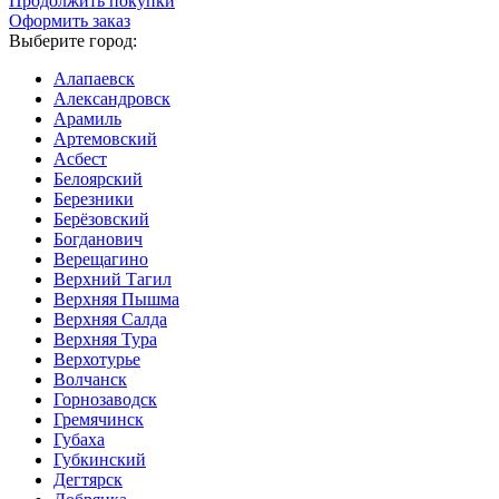
Продолжить покупки
Оформить заказ
Выберите город:
Алапаевск
Александровск
Арамиль
Артемовский
Асбест
Белоярский
Березники
Берёзовский
Богданович
Верещагино
Верхний Тагил
Верхняя Пышма
Верхняя Салда
Верхняя Тура
Верхотурье
Волчанск
Горнозаводск
Гремячинск
Губаха
Губкинский
Дегтярск