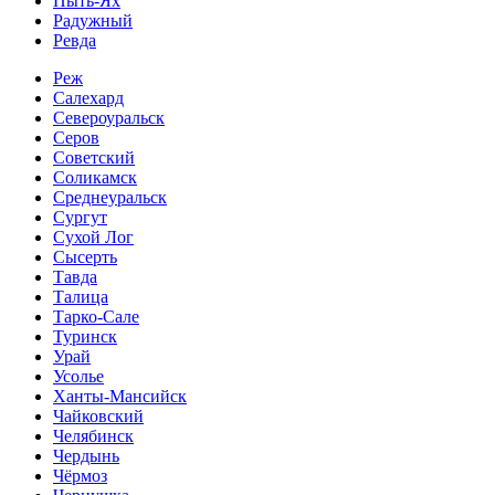
Пыть-Ях
Радужный
Ревда
Реж
Салехард
Североуральск
Серов
Советский
Соликамск
Среднеуральск
Сургут
Сухой Лог
Сысерть
Тавда
Талица
Тарко-Сале
Туринск
Урай
Усолье
Ханты-Мансийск
Чайковский
Челябинск
Чердынь
Чёрмоз