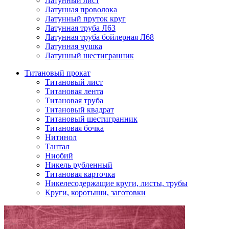
Латунный лист
Латунная проволока
Латунный пруток круг
Латунная труба Л63
Латунная труба бойлерная Л68
Латунная чушка
Латунный шестигранник
Титановый прокат
Титановый лист
Титановая лента
Титановая труба
Титановый квадрат
Титановый шестигранник
Титановая бочка
Нитинол
Тантал
Ниобий
Никель рубленный
Титановая карточка
Никелесодержащие круги, листы, трубы
Круги, коротыши, заготовки