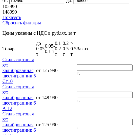
от:
до:
102990
148990
Показать
Сбросить фильтры
Цены указаны с НДС в рублях, за т
до
0.1-
0.2-
>
0.05-
Товар
0.05
0.2
0.5
0.5
Заказ
0.1 т
т
т
т
т
Сталь сортовая
х/т
калиброванная
от 125 990
т.
шестигранник 5
Ст10
Сталь сортовая
х/т
калиброванная
от 148 990
т.
шестигранник 6
А-12
Сталь сортовая
х/т
калиброванная
от 125 990
т.
шестигранник 6