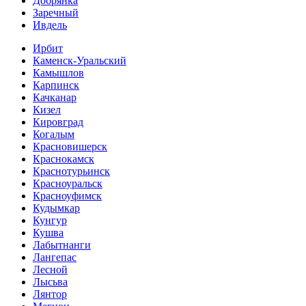
Добрянка
Заречный
Ивдель
Ирбит
Каменск-Уральский
Камышлов
Карпинск
Качканар
Кизел
Кировград
Когалым
Красновишерск
Краснокамск
Краснотурьинск
Красноуральск
Красноуфимск
Кудымкар
Кунгур
Кушва
Лабытнанги
Лангепас
Лесной
Лысьва
Лянтор