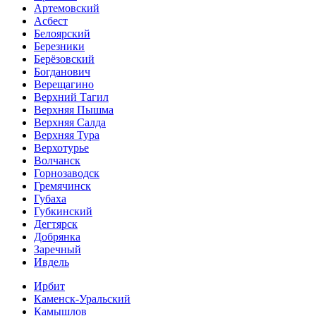
Артемовский
Асбест
Белоярский
Березники
Берёзовский
Богданович
Верещагино
Верхний Тагил
Верхняя Пышма
Верхняя Салда
Верхняя Тура
Верхотурье
Волчанск
Горнозаводск
Гремячинск
Губаха
Губкинский
Дегтярск
Добрянка
Заречный
Ивдель
Ирбит
Каменск-Уральский
Камышлов