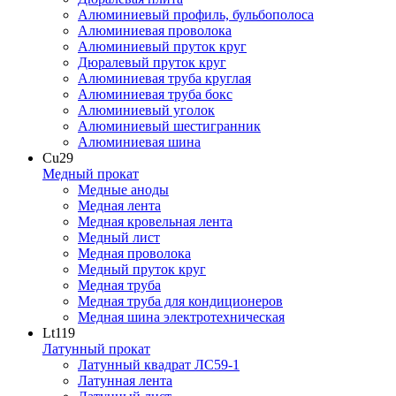
Алюминиевый профиль, бульбополоса
Алюминиевая проволока
Алюминиевый пруток круг
Дюралевый пруток круг
Алюминиевая труба круглая
Алюминиевая труба бокс
Алюминиевый уголок
Алюминиевый шестигранник
Алюминиевая шина
Cu
29
Медный прокат
Медные аноды
Медная лента
Медная кровельная лента
Медный лист
Медная проволока
Медный пруток круг
Медная труба
Медная труба для кондиционеров
Медная шина электротехническая
Lt
119
Латунный прокат
Латунный квадрат ЛС59-1
Латунная лента