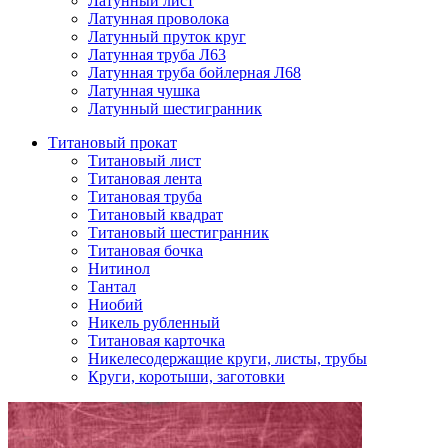
Латунный лист
Латунная проволока
Латунный пруток круг
Латунная труба Л63
Латунная труба бойлерная Л68
Латунная чушка
Латунный шестигранник
Титановый прокат
Титановый лист
Титановая лента
Титановая труба
Титановый квадрат
Титановый шестигранник
Титановая бочка
Нитинол
Тантал
Ниобий
Никель рубленный
Титановая карточка
Никелесодержащие круги, листы, трубы
Круги, коротыши, заготовки