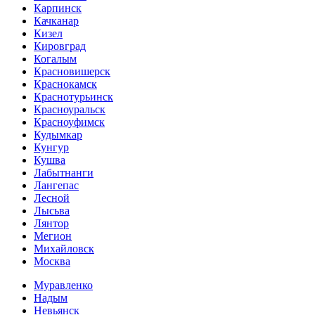
Карпинск
Качканар
Кизел
Кировград
Когалым
Красновишерск
Краснокамск
Краснотурьинск
Красноуральск
Красноуфимск
Кудымкар
Кунгур
Кушва
Лабытнанги
Лангепас
Лесной
Лысьва
Лянтор
Мегион
Михайловск
Москва
Муравленко
Надым
Невьянск