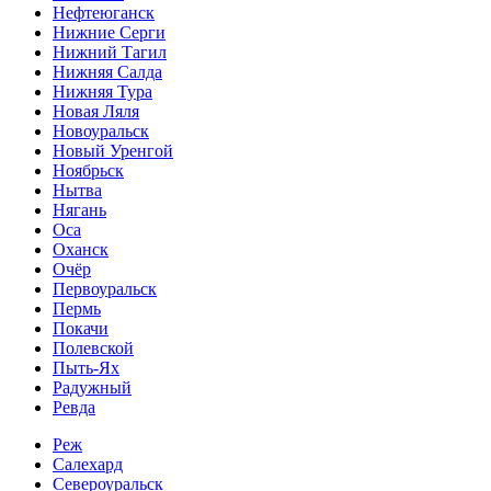
Нефтеюганск
Нижние Серги
Нижний Тагил
Нижняя Салда
Нижняя Тура
Новая Ляля
Новоуральск
Новый Уренгой
Ноябрьск
Нытва
Нягань
Оса
Оханск
Очёр
Первоуральск
Пермь
Покачи
Полевской
Пыть-Ях
Радужный
Ревда
Реж
Салехард
Североуральск