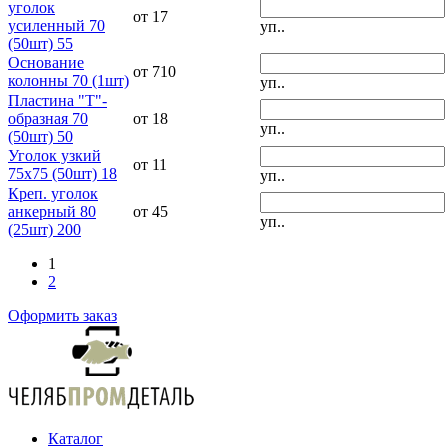
уголок
от 17
усиленный 70
уп..
(50шт) 55
Основание
от 710
колонны 70 (1шт)
уп..
Пластина "Т"-
образная 70
от 18
уп..
(50шт) 50
Уголок узкий
от 11
75х75 (50шт) 18
уп..
Креп. уголок
анкерный 80
от 45
уп..
(25шт) 200
1
2
Оформить заказ
Каталог