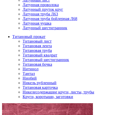
Латунный лист
Латунная проволока
Латунный пруток круг
Латунная труба Л63
Латунная труба бойлерная Л68
Латунная чушка
Латунный шестигранник
Титановый прокат
Титановый лист
Титановая лента
Титановая труба
Титановый квадрат
Титановый шестигранник
Титановая бочка
Нитинол
Тантал
Ниобий
Никель рубленный
Титановая карточка
Никелесодержащие круги, листы, трубы
Круги, коротыши, заготовки