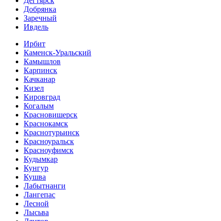
Дегтярск
Добрянка
Заречный
Ивдель
Ирбит
Каменск-Уральский
Камышлов
Карпинск
Качканар
Кизел
Кировград
Когалым
Красновишерск
Краснокамск
Краснотурьинск
Красноуральск
Красноуфимск
Кудымкар
Кунгур
Кушва
Лабытнанги
Лангепас
Лесной
Лысьва