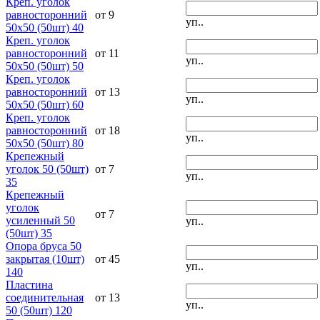
Креп. уголок
равносторонний
от 9
уп..
50х50 (50шт) 40
Креп. уголок
равносторонний
от 11
уп..
50х50 (50шт) 50
Креп. уголок
равносторонний
от 13
уп..
50х50 (50шт) 60
Креп. уголок
равносторонний
от 18
уп..
50х50 (50шт) 80
Крепежный
уголок 50 (50шт)
от 7
уп..
35
Крепежный
уголок
от 7
усиленный 50
уп..
(50шт) 35
Опора бруса 50
закрытая (10шт)
от 45
уп..
140
Пластина
соединительная
от 13
уп..
50 (50шт) 120