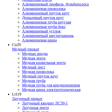
Алюминиевый профиль, бульбополоса
Алюминиевая проволока
Алюминиевый пруток круг
Дюралевый пруток круг
Алюминиевая труба круглая
Алюминиевая труба бокс
Алюминиевый уголок
Алюминиевый шестигранник
Алюминиевая шина
Cu
29
Медный прокат
Медные аноды
Медная лента
Медная кровельная лента
Медный лист
Медная проволока
Медный пруток круг
Медная труба
Медная труба для кондиционеров
Медная шина электротехническая
Lt
119
Латунный прокат
Латунный квадрат ЛС59-1
Латунная лента