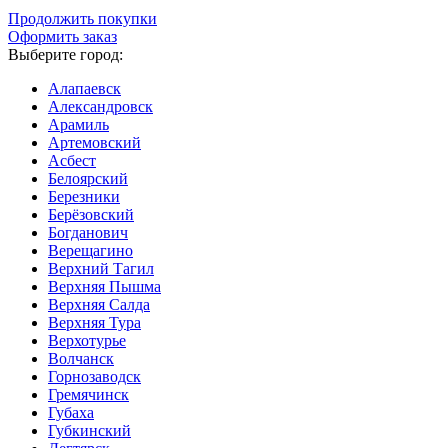
Продолжить покупки
Оформить заказ
Выберите город:
Алапаевск
Александровск
Арамиль
Артемовский
Асбест
Белоярский
Березники
Берёзовский
Богданович
Верещагино
Верхний Тагил
Верхняя Пышма
Верхняя Салда
Верхняя Тура
Верхотурье
Волчанск
Горнозаводск
Гремячинск
Губаха
Губкинский