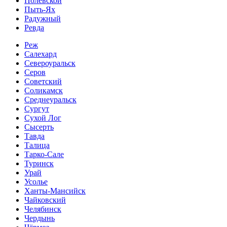
Полевской
Пыть-Ях
Радужный
Ревда
Реж
Салехард
Североуральск
Серов
Советский
Соликамск
Среднеуральск
Сургут
Сухой Лог
Сысерть
Тавда
Талица
Тарко-Сале
Туринск
Урай
Усолье
Ханты-Мансийск
Чайковский
Челябинск
Чердынь