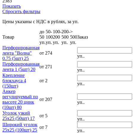
2383
Показать
Сбросить фильтры
Цены указаны с НДС в рублях, за уп.
до
50-
100-
200-
>
Товар
50
100
200
500
500
Заказ
уп.
уп.
уп.
уп.
уп.
Перфорированная
лента "Волна"
от 274
уп..
0.75 (5шт) 25
Перфорированная
от 271
лента 1 (5шт) 20
уп..
Крепление
блокхауса 4
от 2
уп..
(150шт)
Анкер
регулируемый по
от 207
высоте 20 цинк
уп..
(10шт) 80
Уголок узкий
от 5
25х25 (50шт) 17
уп..
Широкий уголок
от 7
25х25 (100шт) 25
уп..