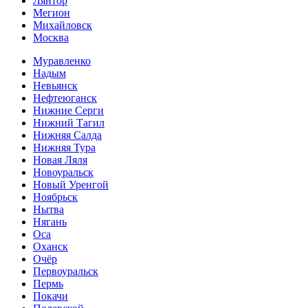
Лянтор
Мегион
Михайловск
Москва
Муравленко
Надым
Невьянск
Нефтеюганск
Нижние Серги
Нижний Тагил
Нижняя Салда
Нижняя Тура
Новая Ляля
Новоуральск
Новый Уренгой
Ноябрьск
Нытва
Нягань
Оса
Оханск
Очёр
Первоуральск
Пермь
Покачи