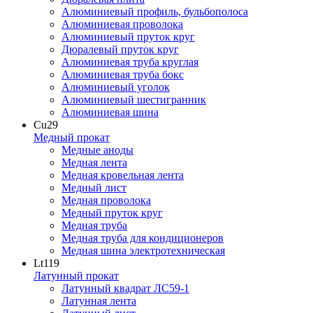
Алюминиевый профиль, бульбополоса
Алюминиевая проволока
Алюминиевый пруток круг
Дюралевый пруток круг
Алюминиевая труба круглая
Алюминиевая труба бокс
Алюминиевый уголок
Алюминиевый шестигранник
Алюминиевая шина
Cu
29
Медный прокат
Медные аноды
Медная лента
Медная кровельная лента
Медный лист
Медная проволока
Медный пруток круг
Медная труба
Медная труба для кондиционеров
Медная шина электротехническая
Lt
119
Латунный прокат
Латунный квадрат ЛС59-1
Латунная лента