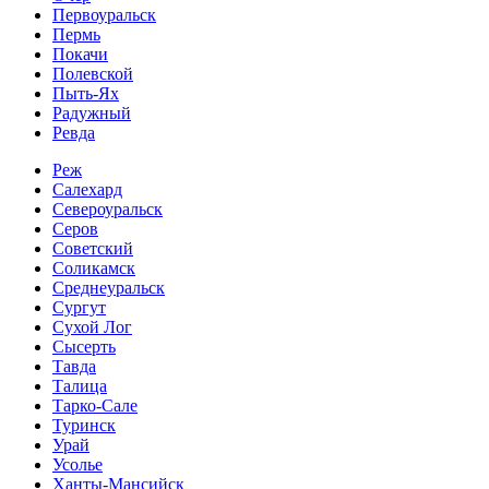
Первоуральск
Пермь
Покачи
Полевской
Пыть-Ях
Радужный
Ревда
Реж
Салехард
Североуральск
Серов
Советский
Соликамск
Среднеуральск
Сургут
Сухой Лог
Сысерть
Тавда
Талица
Тарко-Сале
Туринск
Урай
Усолье
Ханты-Мансийск