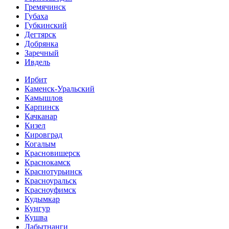
Гремячинск
Губаха
Губкинский
Дегтярск
Добрянка
Заречный
Ивдель
Ирбит
Каменск-Уральский
Камышлов
Карпинск
Качканар
Кизел
Кировград
Когалым
Красновишерск
Краснокамск
Краснотурьинск
Красноуральск
Красноуфимск
Кудымкар
Кунгур
Кушва
Лабытнанги