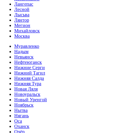
Лангепас
Лесной
Лысьва
Лянтор
Мегион
Михайловск
Москва
Муравленко
Надым
Невьянск
Нефтеюганск
Нижние Серги
Нижний Тагил
Нижняя Салда
Нижняя Тура
Новая Ляля
Новоуральск
Новый Уренгой
Ноябрьск
Нытва
Нягань
Оса
Оханск
Очёр