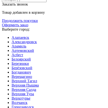
Заказать звонок
Товар добавлен в корзину
Продолжить покупки
Оформить заказ
Выберите город:
Алапаевск
Александровск
Арамиль
Артемовский
Асбест
Белоярский
Березники
Берёзовский
Богданович
Верещагино
Верхний Тагил
Верхняя Пышма
Верхняя Салда
Верхняя Тура
Верхотурье
Волчанск
Горнозаводск