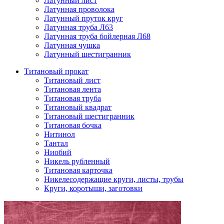
Латунный лист
Латунная проволока
Латунный пруток круг
Латунная труба Л63
Латунная труба бойлерная Л68
Латунная чушка
Латунный шестигранник
Титановый прокат
Титановый лист
Титановая лента
Титановая труба
Титановый квадрат
Титановый шестигранник
Титановая бочка
Нитинол
Тантал
Ниобий
Никель рубленный
Титановая карточка
Никелесодержащие круги, листы, трубы
Круги, коротыши, заготовки