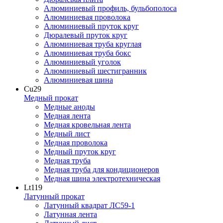
Алюминиевый профиль, бульбополоса
Алюминиевая проволока
Алюминиевый пруток круг
Дюралевый пруток круг
Алюминиевая труба круглая
Алюминиевая труба бокс
Алюминиевый уголок
Алюминиевый шестигранник
Алюминиевая шина
Cu
29
Медный прокат
Медные аноды
Медная лента
Медная кровельная лента
Медный лист
Медная проволока
Медный пруток круг
Медная труба
Медная труба для кондиционеров
Медная шина электротехническая
Lt
119
Латунный прокат
Латунный квадрат ЛС59-1
Латунная лента