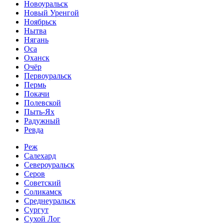
Новоуральск
Новый Уренгой
Ноябрьск
Нытва
Нягань
Оса
Оханск
Очёр
Первоуральск
Пермь
Покачи
Полевской
Пыть-Ях
Радужный
Ревда
Реж
Салехард
Североуральск
Серов
Советский
Соликамск
Среднеуральск
Сургут
Сухой Лог