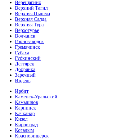
Верещагино
Верхний Тагил
Верхняя Пышма
Верхняя Салда
Верхняя Тура
Верхотурье
Волчанск
Горнозаводск
Гремячинск
Губаха
Губкинский
Дегтярск
Добрянка
Заречный
Ивдель
Ирбит
Каменск-Уральский
Камышлов
Карпинск
Качканар
Кизел
Кировград
Когалым
Красновишерск