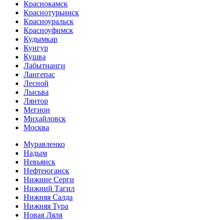
Краснокамск
Краснотурьинск
Красноуральск
Красноуфимск
Кудымкар
Кунгур
Кушва
Лабытнанги
Лангепас
Лесной
Лысьва
Лянтор
Мегион
Михайловск
Москва
Муравленко
Надым
Невьянск
Нефтеюганск
Нижние Серги
Нижний Тагил
Нижняя Салда
Нижняя Тура
Новая Ляля