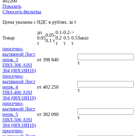
402200
Показать
Сбросить фильтры
Цены указаны с НДС в рублях, за т
до
0.1-
0.2-
>
0.05-
Товар
0.05
0.2
0.5
0.5
Заказ
0.1 т
т
т
т
т
просечно-
вытяжной Лист
нерж. 3
от 398 840
т.
ПВЛ-306 AISI
304 (08Х18Н10)
просечно-
вытяжной Лист
нерж. 4
от 402 250
т.
ПВЛ-406 AISI
304 (08Х18Н10)
просечно-
вытяжной Лист
нерж. 5
от 382 090
т.
ПВЛ-506 AISI
304 (08Х18Н10)
просечно-