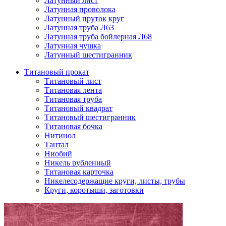
Латунный лист
Латунная проволока
Латунный пруток круг
Латунная труба Л63
Латунная труба бойлерная Л68
Латунная чушка
Латунный шестигранник
Титановый прокат
Титановый лист
Титановая лента
Титановая труба
Титановый квадрат
Титановый шестигранник
Титановая бочка
Нитинол
Тантал
Ниобий
Никель рубленный
Титановая карточка
Никелесодержащие круги, листы, трубы
Круги, коротыши, заготовки