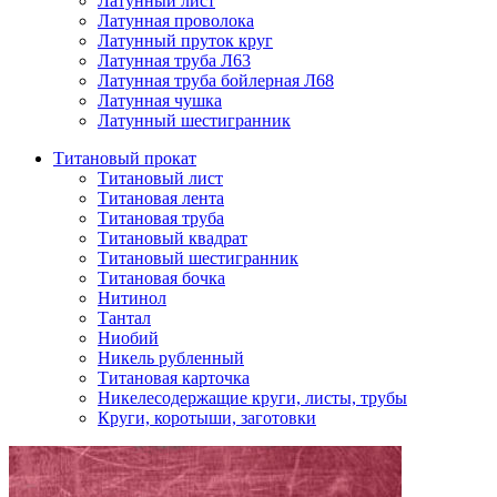
Латунный лист
Латунная проволока
Латунный пруток круг
Латунная труба Л63
Латунная труба бойлерная Л68
Латунная чушка
Латунный шестигранник
Титановый прокат
Титановый лист
Титановая лента
Титановая труба
Титановый квадрат
Титановый шестигранник
Титановая бочка
Нитинол
Тантал
Ниобий
Никель рубленный
Титановая карточка
Никелесодержащие круги, листы, трубы
Круги, коротыши, заготовки