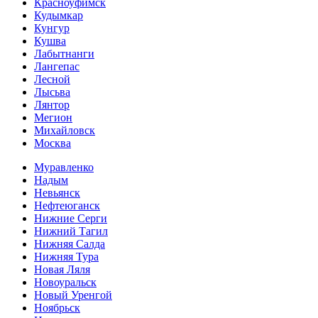
Красноуфимск
Кудымкар
Кунгур
Кушва
Лабытнанги
Лангепас
Лесной
Лысьва
Лянтор
Мегион
Михайловск
Москва
Муравленко
Надым
Невьянск
Нефтеюганск
Нижние Серги
Нижний Тагил
Нижняя Салда
Нижняя Тура
Новая Ляля
Новоуральск
Новый Уренгой
Ноябрьск