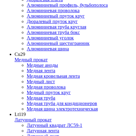
Алюминиевый профиль, бульбополоса
Алюминиевая проволока
Алюминиевый пруток круг
Дюралевый пруток круг
Алюминиевая труба круглая
Алюминиевая труба бокс
Алюминиевый уголок
Алюминиевый шестигранник
Алюминиевая шина
Cu
29
Медный прокат
Медные аноды
Медная лента
Медная кровельная лента
Медный лист
Медная проволока
Медный пруток круг
Медная труба
Медная труба для кондиционеров
Медная шина электротехническая
Lt
119
Латунный прокат
Латунный квадрат ЛС59-1
Латунная лента