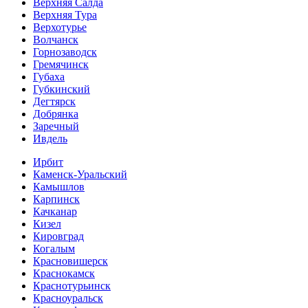
Верхняя Салда
Верхняя Тура
Верхотурье
Волчанск
Горнозаводск
Гремячинск
Губаха
Губкинский
Дегтярск
Добрянка
Заречный
Ивдель
Ирбит
Каменск-Уральский
Камышлов
Карпинск
Качканар
Кизел
Кировград
Когалым
Красновишерск
Краснокамск
Краснотурьинск
Красноуральск