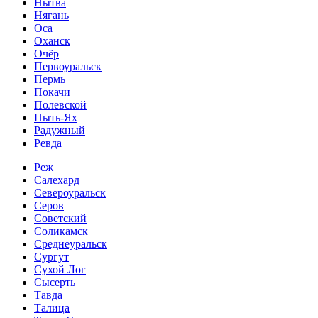
Нытва
Нягань
Оса
Оханск
Очёр
Первоуральск
Пермь
Покачи
Полевской
Пыть-Ях
Радужный
Ревда
Реж
Салехард
Североуральск
Серов
Советский
Соликамск
Среднеуральск
Сургут
Сухой Лог
Сысерть
Тавда
Талица