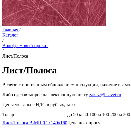
Главная
/
Каталог
/
Вольфрамовый прокат
/
Лист/Полоса
Лист/Полоса
В связи с постоянным обновлением продукции, наличие вы мож
Либо сделав запрос на электронную почту
zakaz@ifscvet.ru
Цены указаны с НДС в рублях, за кг
Товар
до 50 кг
50-100 кг
100-200 кг
200
Лист/Полоса В-МП 0,2х140х160
Цена по запросу