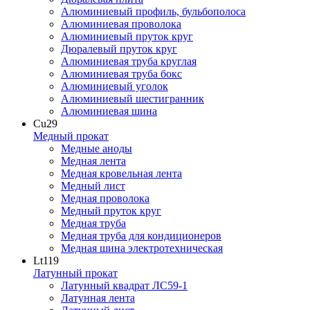
Алюминиевый профиль, бульбополоса
Алюминиевая проволока
Алюминиевый пруток круг
Дюралевый пруток круг
Алюминиевая труба круглая
Алюминиевая труба бокс
Алюминиевый уголок
Алюминиевый шестигранник
Алюминиевая шина
Cu
29
Медный прокат
Медные аноды
Медная лента
Медная кровельная лента
Медный лист
Медная проволока
Медный пруток круг
Медная труба
Медная труба для кондиционеров
Медная шина электротехническая
Lt
119
Латунный прокат
Латунный квадрат ЛС59-1
Латунная лента