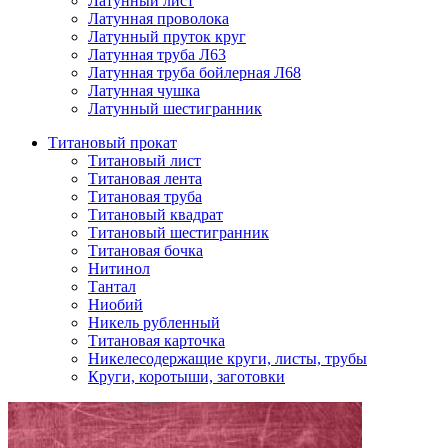
Латунный лист
Латунная проволока
Латунный пруток круг
Латунная труба Л63
Латунная труба бойлерная Л68
Латунная чушка
Латунный шестигранник
Титановый прокат
Титановый лист
Титановая лента
Титановая труба
Титановый квадрат
Титановый шестигранник
Титановая бочка
Нитинол
Тантал
Ниобий
Никель рубленный
Титановая карточка
Никелесодержащие круги, листы, трубы
Круги, коротыши, заготовки