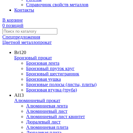
Справочник свойств металлов
Контакты
В корзине
0 позиций
Спецпредложения
Цветной металлопрокат
Br
120
Бронзовый прокат
Бронзовая лента
Бронзовый пруток круг
Бронзовый шестигранник
Бронзовая чушка
Бронзовые полосы (листы, плиты)
Бронзовая втулка (труба)
Al
13
Алюминиевый прокат
Алюминиевая лента
Алюминиевый лист
Алюминиевый лист квинтет
Дюралевый лист
Алюминиевая плита
Дюралевая плита