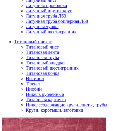
Латунный лист
Латунная проволока
Латунный пруток круг
Латунная труба Л63
Латунная труба бойлерная Л68
Латунная чушка
Латунный шестигранник
Титановый прокат
Титановый лист
Титановая лента
Титановая труба
Титановый квадрат
Титановый шестигранник
Титановая бочка
Нитинол
Тантал
Ниобий
Никель рубленный
Титановая карточка
Никелесодержащие круги, листы, трубы
Круги, коротыши, заготовки