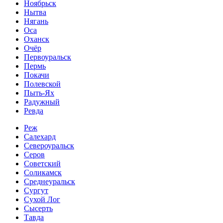
Ноябрьск
Нытва
Нягань
Оса
Оханск
Очёр
Первоуральск
Пермь
Покачи
Полевской
Пыть-Ях
Радужный
Ревда
Реж
Салехард
Североуральск
Серов
Советский
Соликамск
Среднеуральск
Сургут
Сухой Лог
Сысерть
Тавда