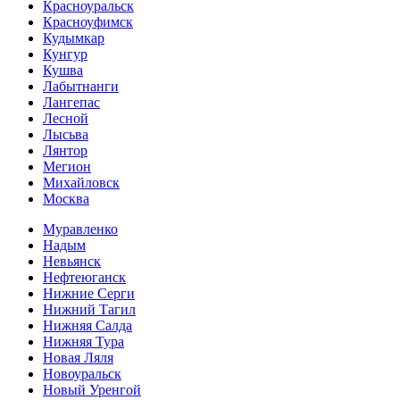
Красноуральск
Красноуфимск
Кудымкар
Кунгур
Кушва
Лабытнанги
Лангепас
Лесной
Лысьва
Лянтор
Мегион
Михайловск
Москва
Муравленко
Надым
Невьянск
Нефтеюганск
Нижние Серги
Нижний Тагил
Нижняя Салда
Нижняя Тура
Новая Ляля
Новоуральск
Новый Уренгой