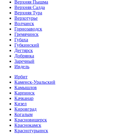
Верхняя Пышма
Верхняя Салда
Верхняя Тура
Верхотурье
Волчанск
Горнозаводск
Гремячинск
Губаха
Губкинский
Дегтярск
Добрянка
Заречный
Ивдель
Ирбит
Каменск-Уральский
Камышлов
Карпинск
Качканар
Кизел
Кировград
Когалым
Красновишерск
Краснокамск
Краснотурьинск