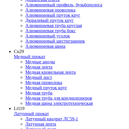
Алюминиевый профиль, бульбополоса
Алюминиевая проволока
Алюминиевый пруток круг
Дюралевый пруток круг
Алюминиевая труба круглая
Алюминиевая труба бокс
Алюминиевый уголок
Алюминиевый шестигранник
Алюминиевая шина
Cu
29
Медный прокат
Медные аноды
Медная лента
Медная кровельная лента
Медный лист
Медная проволока
Медный пруток круг
Медная труба
Медная труба для кондиционеров
Медная шина электротехническая
Lt
119
Латунный прокат
Латунный квадрат ЛС59-1
Латунная лента