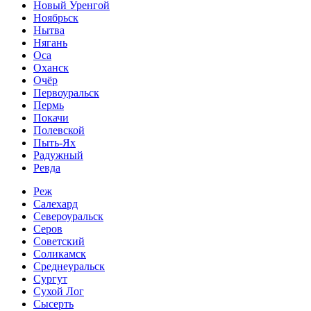
Новый Уренгой
Ноябрьск
Нытва
Нягань
Оса
Оханск
Очёр
Первоуральск
Пермь
Покачи
Полевской
Пыть-Ях
Радужный
Ревда
Реж
Салехард
Североуральск
Серов
Советский
Соликамск
Среднеуральск
Сургут
Сухой Лог
Сысерть