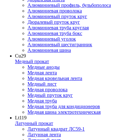
Алюминиевый профиль, бульбополоса
Алюминиевая проволока
Алюминиевый пруток круг
Дюралевый пруток круг
Алюминиевая труба круглая
Алюминиевая труба бокс
Алюминиевый уголок
Алюминиевый шестигранник
Алюминиевая шина
Cu
29
Медный прокат
Медные аноды
Медная лента
Медная кровельная лента
Медный лист
Медная проволока
Медный пруток круг
Медная труба
Медная труба для кондиционеров
Медная шина электротехническая
Lt
119
Латунный прокат
Латунный квадрат ЛС59-1
Латунная лента