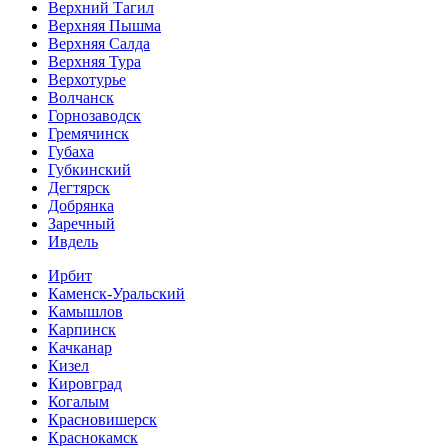
Верхний Тагил
Верхняя Пышма
Верхняя Салда
Верхняя Тура
Верхотурье
Волчанск
Горнозаводск
Гремячинск
Губаха
Губкинский
Дегтярск
Добрянка
Заречный
Ивдель
Ирбит
Каменск-Уральский
Камышлов
Карпинск
Качканар
Кизел
Кировград
Когалым
Красновишерск
Краснокамск