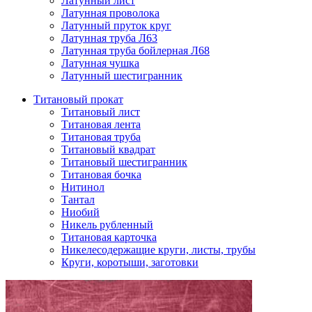
Латунный лист
Латунная проволока
Латунный пруток круг
Латунная труба Л63
Латунная труба бойлерная Л68
Латунная чушка
Латунный шестигранник
Титановый прокат
Титановый лист
Титановая лента
Титановая труба
Титановый квадрат
Титановый шестигранник
Титановая бочка
Нитинол
Тантал
Ниобий
Никель рубленный
Титановая карточка
Никелесодержащие круги, листы, трубы
Круги, коротыши, заготовки