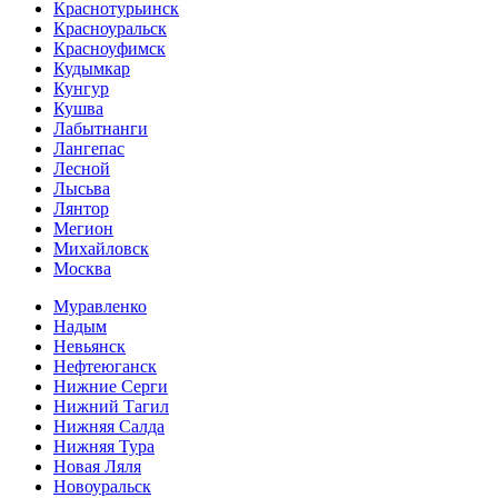
Краснотурьинск
Красноуральск
Красноуфимск
Кудымкар
Кунгур
Кушва
Лабытнанги
Лангепас
Лесной
Лысьва
Лянтор
Мегион
Михайловск
Москва
Муравленко
Надым
Невьянск
Нефтеюганск
Нижние Серги
Нижний Тагил
Нижняя Салда
Нижняя Тура
Новая Ляля
Новоуральск