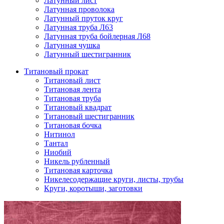
Латунный лист
Латунная проволока
Латунный пруток круг
Латунная труба Л63
Латунная труба бойлерная Л68
Латунная чушка
Латунный шестигранник
Титановый прокат
Титановый лист
Титановая лента
Титановая труба
Титановый квадрат
Титановый шестигранник
Титановая бочка
Нитинол
Тантал
Ниобий
Никель рубленный
Титановая карточка
Никелесодержащие круги, листы, трубы
Круги, коротыши, заготовки