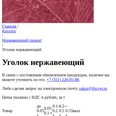
Главная
/
Каталог
/
Нержавеющий прокат
/
Уголок нержавеющий
Уголок нержавеющий
В связи с постоянным обновлением продукции, наличие вы
можете уточнить по тел.
+7 (351) 220-05-88
.
Либо сделав запрос на электронную почту
zakaz@ifscvet.ru
Цены указаны с НДС в рублях, за т
до
0.1-
0.2-
>
0.05-
Товар
0.05
0.2
0.5
0.5
Заказ
0.1 т
т
т
т
т