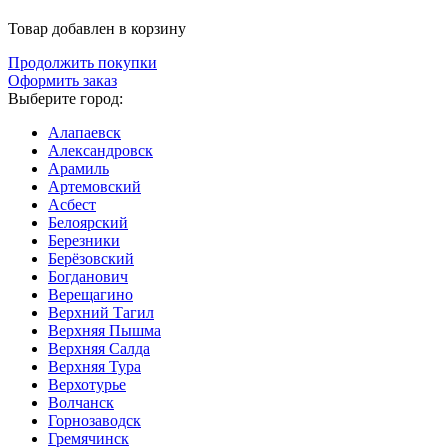
Товар добавлен в корзину
Продолжить покупки
Оформить заказ
Выберите город:
Алапаевск
Александровск
Арамиль
Артемовский
Асбест
Белоярский
Березники
Берёзовский
Богданович
Верещагино
Верхний Тагил
Верхняя Пышма
Верхняя Салда
Верхняя Тура
Верхотурье
Волчанск
Горнозаводск
Гремячинск