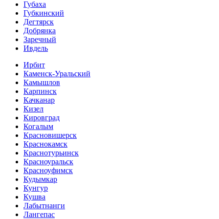
Губаха
Губкинский
Дегтярск
Добрянка
Заречный
Ивдель
Ирбит
Каменск-Уральский
Камышлов
Карпинск
Качканар
Кизел
Кировград
Когалым
Красновишерск
Краснокамск
Краснотурьинск
Красноуральск
Красноуфимск
Кудымкар
Кунгур
Кушва
Лабытнанги
Лангепас