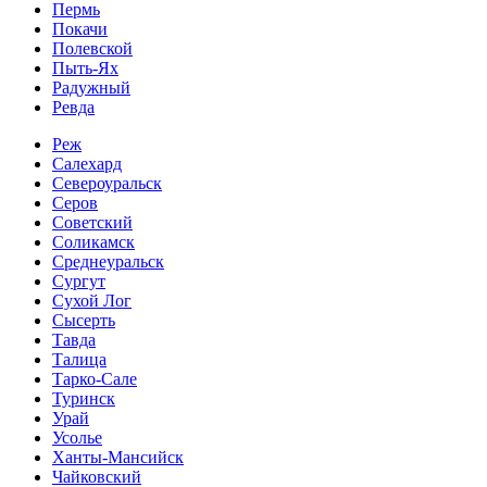
Пермь
Покачи
Полевской
Пыть-Ях
Радужный
Ревда
Реж
Салехард
Североуральск
Серов
Советский
Соликамск
Среднеуральск
Сургут
Сухой Лог
Сысерть
Тавда
Талица
Тарко-Сале
Туринск
Урай
Усолье
Ханты-Мансийск
Чайковский