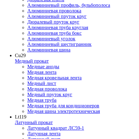
Алюминиевый профиль, бульбополоса
Алюминиевая проволока
Алюминиевый пруток круг
Дюралевый пруток круг
Алюминиевая труба круглая
Алюминиевая труба бокс
Алюминиевый уголок
Алюминиевый шестигранник
Алюминиевая шина
Cu
29
Медный прокат
Медные аноды
Медная лента
Медная кровельная лента
Медный лист
Медная проволока
Медный пруток круг
Медная труба
Медная труба для кондиционеров
Медная шина электротехническая
Lt
119
Латунный прокат
Латунный квадрат ЛС59-1
Латунная лента