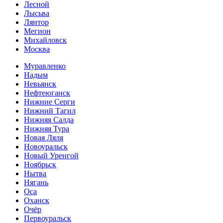
Лесной
Лысьва
Лянтор
Мегион
Михайловск
Москва
Муравленко
Надым
Невьянск
Нефтеюганск
Нижние Серги
Нижний Тагил
Нижняя Салда
Нижняя Тура
Новая Ляля
Новоуральск
Новый Уренгой
Ноябрьск
Нытва
Нягань
Оса
Оханск
Очёр
Первоуральск