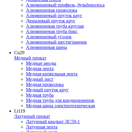
Алюминиевый профиль, бульбополоса
Алюминиевая проволока
Алюминиевый пруток круг
Дюралевый пруток круг
Алюминиевая труба круглая
Алюминиевая труба бокс
Алюминиевый уголок
Алюминиевый шестигранник
Алюминиевая шина
Cu
29
Медный прокат
Медные аноды
Медная лента
Медная кровельная лента
Медный лист
Медная проволока
Медный пруток круг
Медная труба
Медная труба для кондиционеров
Медная шина электротехническая
Lt
119
Латунный прокат
Латунный квадрат ЛС59-1
Латунная лента