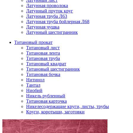
Латунный лист
Латунная проволока
Латунный пруток круг
Латунная труба Л63
Латунная труба бойлерная Л68
Латунная чушка
Латунный шестигранник
Титановый прокат
Титановый лист
Титановая лента
Титановая труба
Титановый квадрат
Титановый шестигранник
Титановая бочка
Нитинол
Тантал
Ниобий
Никель рубленный
Титановая карточка
Никелесодержащие круги, листы, трубы
Круги, коротыши, заготовки