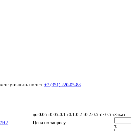
ете уточнить по тел.
+7 (351) 220-05-88
.
до 0.05 т
0.05-0.1 т
0.1-0.2 т
0.2-0.5 т
> 0.5 т
Заказ
17Н2
Цена по запросу
т.