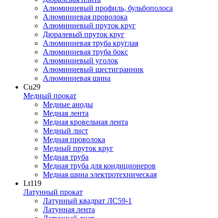
Алюминиевый профиль, бульбополоса
Алюминиевая проволока
Алюминиевый пруток круг
Дюралевый пруток круг
Алюминиевая труба круглая
Алюминиевая труба бокс
Алюминиевый уголок
Алюминиевый шестигранник
Алюминиевая шина
Cu
29
Медный прокат
Медные аноды
Медная лента
Медная кровельная лента
Медный лист
Медная проволока
Медный пруток круг
Медная труба
Медная труба для кондиционеров
Медная шина электротехническая
Lt
119
Латунный прокат
Латунный квадрат ЛС59-1
Латунная лента