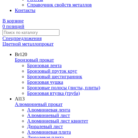
Справочник свойств металлов
Контакты
В корзине
0 позиций
Спецпредложения
Цветной металлопрокат
Br
120
Бронзовый прокат
Бронзовая лента
Бронзовый пруток круг
Бронзовый шестигранник
Бронзовая чушка
Бронзовые полосы (листы, плиты)
Бронзовая втулка (труба)
Al
13
Алюминиевый прокат
Алюминиевая лента
Алюминиевый лист
Алюминиевый лист квинтет
Дюралевый лист
Алюминиевая плита
Дюралевая плита