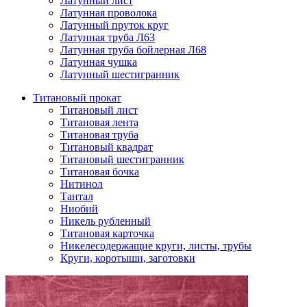
Латунный лист
Латунная проволока
Латунный пруток круг
Латунная труба Л63
Латунная труба бойлерная Л68
Латунная чушка
Латунный шестигранник
Титановый прокат
Титановый лист
Титановая лента
Титановая труба
Титановый квадрат
Титановый шестигранник
Титановая бочка
Нитинол
Тантал
Ниобий
Никель рубленный
Титановая карточка
Никелесодержащие круги, листы, трубы
Круги, коротыши, заготовки