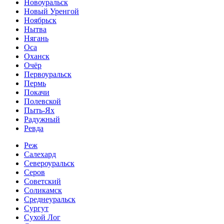
Новоуральск
Новый Уренгой
Ноябрьск
Нытва
Нягань
Оса
Оханск
Очёр
Первоуральск
Пермь
Покачи
Полевской
Пыть-Ях
Радужный
Ревда
Реж
Салехард
Североуральск
Серов
Советский
Соликамск
Среднеуральск
Сургут
Сухой Лог