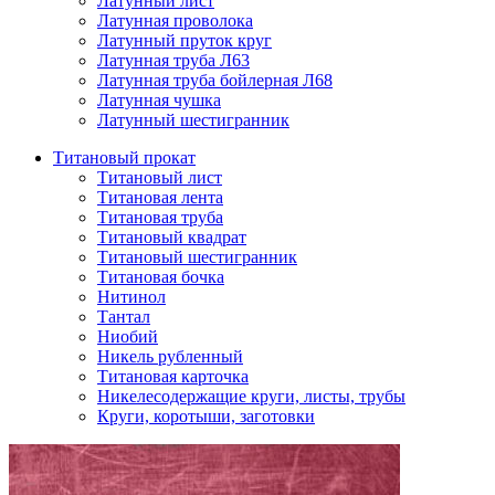
Латунный лист
Латунная проволока
Латунный пруток круг
Латунная труба Л63
Латунная труба бойлерная Л68
Латунная чушка
Латунный шестигранник
Титановый прокат
Титановый лист
Титановая лента
Титановая труба
Титановый квадрат
Титановый шестигранник
Титановая бочка
Нитинол
Тантал
Ниобий
Никель рубленный
Титановая карточка
Никелесодержащие круги, листы, трубы
Круги, коротыши, заготовки