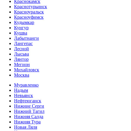
Краснокамск
Краснотурьинск
Красноуральск
Красноуфимск
Кудымкар
Кунгур
Кушва
Лабытнанги
Лангепас
Лесной
Лысьва
Лянтор
Мегион
Михайловск
Москва
Муравленко
Надым
Невьянск
Нефтеюганск
Нижние Серги
Нижний Тагил
Нижняя Салда
Нижняя Тура
Новая Ляля