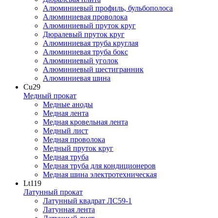
Алюминиевый профиль, бульбополоса
Алюминиевая проволока
Алюминиевый пруток круг
Дюралевый пруток круг
Алюминиевая труба круглая
Алюминиевая труба бокс
Алюминиевый уголок
Алюминиевый шестигранник
Алюминиевая шина
Cu
29
Медный прокат
Медные аноды
Медная лента
Медная кровельная лента
Медный лист
Медная проволока
Медный пруток круг
Медная труба
Медная труба для кондиционеров
Медная шина электротехническая
Lt
119
Латунный прокат
Латунный квадрат ЛС59-1
Латунная лента