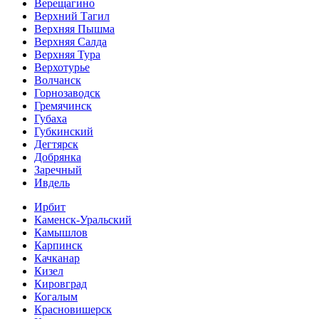
Верещагино
Верхний Тагил
Верхняя Пышма
Верхняя Салда
Верхняя Тура
Верхотурье
Волчанск
Горнозаводск
Гремячинск
Губаха
Губкинский
Дегтярск
Добрянка
Заречный
Ивдель
Ирбит
Каменск-Уральский
Камышлов
Карпинск
Качканар
Кизел
Кировград
Когалым
Красновишерск