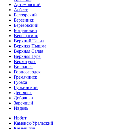
Артемовский
Асбест
Белоярский
Березники
Берёзовский
Богданович
Верещагино
Верхний Тагил
Верхняя Пышма
Верхняя Салда
Верхняя Тура
Верхотурье
Волчанск
Горнозаводск
Гремячинск
Губаха
Губкинский
Дегтярск
Добрянка
Заречный
Ивдель
Ирбит
Каменск-Уральский
Камышлов