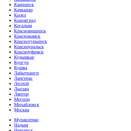
Карпинск
Качканар
Кизел
Кировград
Когалым
Красновишерск
Краснокамск
Краснотурьинск
Красноуральск
Красноуфимск
Кудымкар
Кунгур
Кушва
Лабытнанги
Лангепас
Лесной
Лысьва
Лянтор
Мегион
Михайловск
Москва
Муравленко
Надым
Невьянск