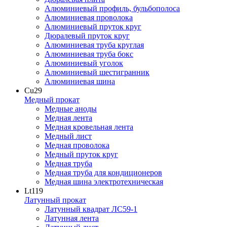
Алюминиевый профиль, бульбополоса
Алюминиевая проволока
Алюминиевый пруток круг
Дюралевый пруток круг
Алюминиевая труба круглая
Алюминиевая труба бокс
Алюминиевый уголок
Алюминиевый шестигранник
Алюминиевая шина
Cu
29
Медный прокат
Медные аноды
Медная лента
Медная кровельная лента
Медный лист
Медная проволока
Медный пруток круг
Медная труба
Медная труба для кондиционеров
Медная шина электротехническая
Lt
119
Латунный прокат
Латунный квадрат ЛС59-1
Латунная лента