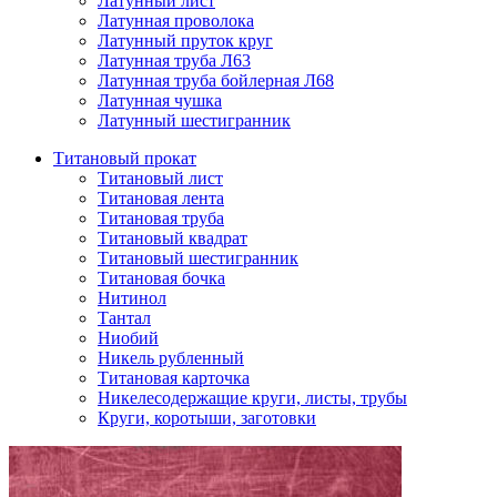
Латунный лист
Латунная проволока
Латунный пруток круг
Латунная труба Л63
Латунная труба бойлерная Л68
Латунная чушка
Латунный шестигранник
Титановый прокат
Титановый лист
Титановая лента
Титановая труба
Титановый квадрат
Титановый шестигранник
Титановая бочка
Нитинол
Тантал
Ниобий
Никель рубленный
Титановая карточка
Никелесодержащие круги, листы, трубы
Круги, коротыши, заготовки