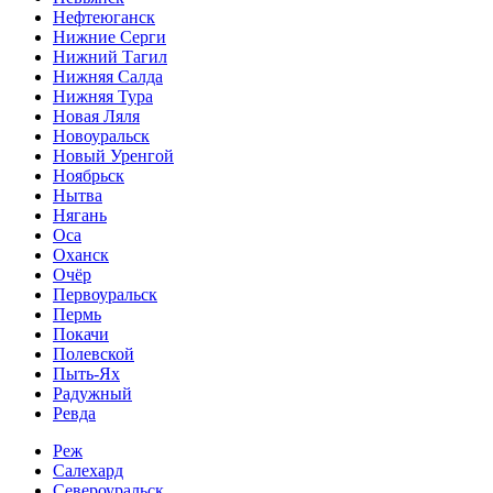
Нефтеюганск
Нижние Серги
Нижний Тагил
Нижняя Салда
Нижняя Тура
Новая Ляля
Новоуральск
Новый Уренгой
Ноябрьск
Нытва
Нягань
Оса
Оханск
Очёр
Первоуральск
Пермь
Покачи
Полевской
Пыть-Ях
Радужный
Ревда
Реж
Салехард
Североуральск